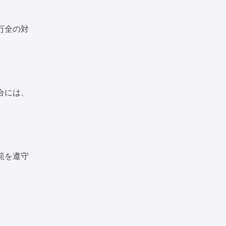
万全の対
合には、
範を遵守
。