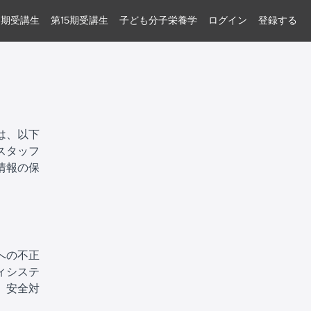
6期受講生
第15期受講生
子ども分子栄養学
ログイン
登録する
は、以下
スタッフ
情報の保
への不正
ィシステ
、安全対