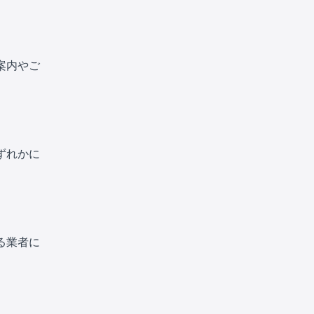
案内やご
。
ずれかに
る業者に