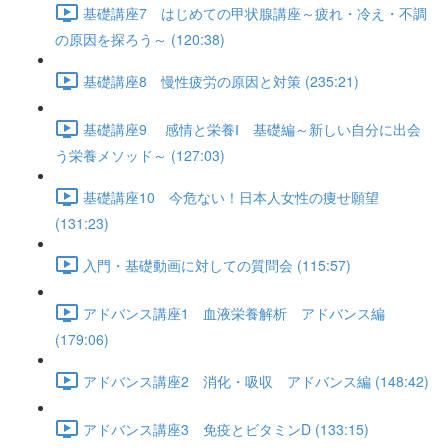
基礎講座7 はじめての甲状腺講座～疲れ・冷え・不調
の原因を探ろう～ (120:38)
基礎講座8 慢性疲労の原因と対策 (235:21)
基礎講座9 感情と栄養Ⅰ 基礎編～新しい自分に出会
う栄養メソッド～ (127:03)
基礎講座10 今危ない！日本人女性の痩せ願望
(131:23)
入門・基礎動画に対しての質問会 (115:57)
アドバンス講座1 血液栄養解析 アドバンス編
(179:06)
アドバンス講座2 消化・吸収 アドバンス編 (148:42)
アドバンス講座3 免疫とビタミンD (133:15)