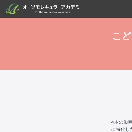
こど
4本の動
に特化し