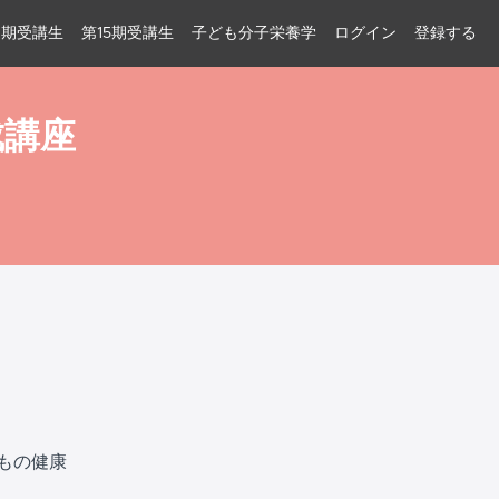
6期受講生
第15期受講生
子ども分子栄養学
ログイン
登録する
成講座
もの健康