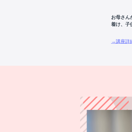
お母さん
着け、子
→講座詳