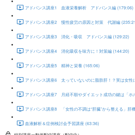
アドバンス講座1 血液栄養解析 アドバンス編 (179:06)
アドバンス講座2 慢性疲労の原因と対策 代謝編 (235:21
アドバンス講座3 消化・吸収 アドバンス編 (129:22)
アドバンス講座4 消化吸収を味方に！対策編 (144:20)
アドバンス講座5 精神と栄養 (165:06)
アドバンス講座6 太っていないのに脂肪肝！？実は女性にも多
アドバンス講座7 月経不順やダイエット成功の鍵は「ホルモン
アドバンス講座8 「女性の不調は“肝臓”から整える」肝機能ア
血液解析＆症例検討会予習講座 (63:36)
特別講座ー動画配信講座（配信中）