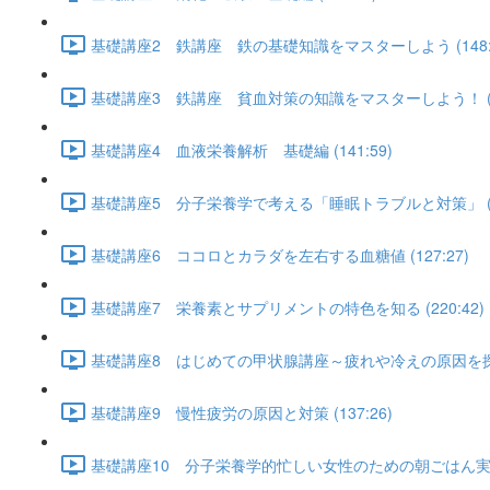
基礎講座2 鉄講座 鉄の基礎知識をマスターしよう (148:5
基礎講座3 鉄講座 貧血対策の知識をマスターしよう！ (12
基礎講座4 血液栄養解析 基礎編 (141:59)
基礎講座5 分子栄養学で考える「睡眠トラブルと対策」 (16
基礎講座6 ココロとカラダを左右する血糖値 (127:27)
基礎講座7 栄養素とサプリメントの特色を知る (220:42)
基礎講座8 はじめての甲状腺講座～疲れや冷えの原因を探ろう～
基礎講座9 慢性疲労の原因と対策 (137:26)
基礎講座10 分子栄養学的忙しい女性のための朝ごはん実践編 