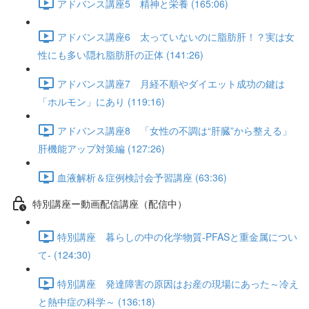
アドバンス講座5 精神と栄養 (165:06)
アドバンス講座6 太っていないのに脂肪肝！？実は女
性にも多い隠れ脂肪肝の正体 (141:26)
アドバンス講座7 月経不順やダイエット成功の鍵は
「ホルモン」にあり (119:16)
アドバンス講座8 「女性の不調は“肝臓”から整える」
肝機能アップ対策編 (127:26)
血液解析＆症例検討会予習講座 (63:36)
特別講座ー動画配信講座（配信中）
特別講座 暮らしの中の化学物質-PFASと重金属につい
て- (124:30)
特別講座 発達障害の原因はお産の現場にあった～冷え
と熱中症の科学～ (136:18)