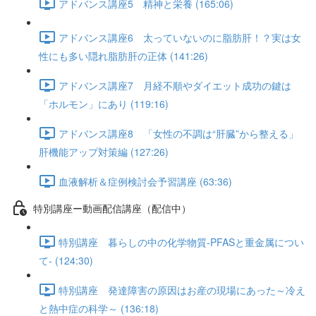
アドバンス講座5 精神と栄養 (165:06)
アドバンス講座6 太っていないのに脂肪肝！？実は女
性にも多い隠れ脂肪肝の正体 (141:26)
アドバンス講座7 月経不順やダイエット成功の鍵は
「ホルモン」にあり (119:16)
アドバンス講座8 「女性の不調は“肝臓”から整える」
肝機能アップ対策編 (127:26)
血液解析＆症例検討会予習講座 (63:36)
特別講座ー動画配信講座（配信中）
特別講座 暮らしの中の化学物質-PFASと重金属につい
て- (124:30)
特別講座 発達障害の原因はお産の現場にあった～冷え
と熱中症の科学～ (136:18)