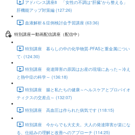
アドバンス講座8 「女性の不調は“肝臓”から整える」
肝機能アップ対策編 (127:26)
血液解析＆症例検討会予習講座 (63:36)
特別講座ー動画配信講座（配信中）
特別講座 暮らしの中の化学物質-PFASと重金属につい
て- (124:30)
特別講座 発達障害の原因はお産の現場にあった～冷え
と熱中症の科学～ (136:18)
特別講座 腸と私たちの健康～ヘルスケアとプロバイオ
ティクスの交差点～ (132:07)
特別講座 高血圧は作られた病気です (118:15)
特別講座 今からでも大丈夫。大人の発達障害が楽にな
る、仕組みの理解と改善へのアプローチ (114:25)