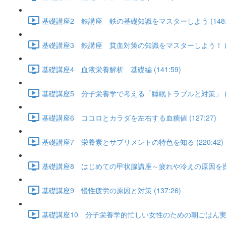
基礎講座2 鉄講座 鉄の基礎知識をマスターしよう (148:5
基礎講座3 鉄講座 貧血対策の知識をマスターしよう！ (12
基礎講座4 血液栄養解析 基礎編 (141:59)
基礎講座5 分子栄養学で考える「睡眠トラブルと対策」 (16
基礎講座6 ココロとカラダを左右する血糖値 (127:27)
基礎講座7 栄養素とサプリメントの特色を知る (220:42)
基礎講座8 はじめての甲状腺講座～疲れや冷えの原因を探ろう～
基礎講座9 慢性疲労の原因と対策 (137:26)
基礎講座10 分子栄養学的忙しい女性のための朝ごはん実践編 