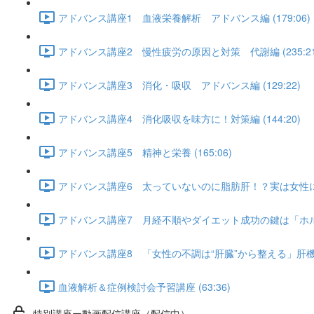
アドバンス講座1 血液栄養解析 アドバンス編 (179:06)
アドバンス講座2 慢性疲労の原因と対策 代謝編 (235:21
アドバンス講座3 消化・吸収 アドバンス編 (129:22)
アドバンス講座4 消化吸収を味方に！対策編 (144:20)
アドバンス講座5 精神と栄養 (165:06)
アドバンス講座6 太っていないのに脂肪肝！？実は女性にも多
アドバンス講座7 月経不順やダイエット成功の鍵は「ホルモン
アドバンス講座8 「女性の不調は“肝臓”から整える」肝機能ア
血液解析＆症例検討会予習講座 (63:36)
特別講座ー動画配信講座（配信中）