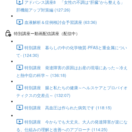
アドバンス講座8 「女性の不調は“肝臓”から整える」
肝機能アップ対策編 (127:26)
血液解析＆症例検討会予習講座 (63:36)
特別講座ー動画配信講座（配信中）
特別講座 暮らしの中の化学物質-PFASと重金属につい
て- (124:30)
特別講座 発達障害の原因はお産の現場にあった～冷え
と熱中症の科学～ (136:18)
特別講座 腸と私たちの健康～ヘルスケアとプロバイオ
ティクスの交差点～ (132:07)
特別講座 高血圧は作られた病気です (118:15)
特別講座 今からでも大丈夫。大人の発達障害が楽にな
る、仕組みの理解と改善へのアプローチ (114:25)