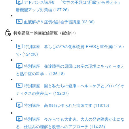
アドバンス講座8 「女性の不調は“肝臓”から整える」
肝機能アップ対策編 (127:26)
血液解析＆症例検討会予習講座 (63:36)
特別講座ー動画配信講座（配信中）
特別講座 暮らしの中の化学物質-PFASと重金属につい
て- (124:30)
特別講座 発達障害の原因はお産の現場にあった～冷え
と熱中症の科学～ (136:18)
特別講座 腸と私たちの健康～ヘルスケアとプロバイオ
ティクスの交差点～ (132:07)
特別講座 高血圧は作られた病気です (118:15)
特別講座 今からでも大丈夫。大人の発達障害が楽にな
る、仕組みの理解と改善へのアプローチ (114:25)