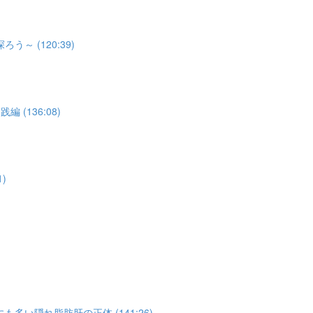
 (120:39)
(136:08)
)
い隠れ脂肪肝の正体 (141:26)