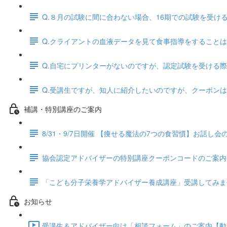
Q.８月の試験に間に合わない場合、16期での試験を受
Q.クライアントの血液データを見て食事指導をすること
Q.自宅にプリンターがないのですが、認定試験を受ける
Q.受講生ですが、知人に紹介したいのですが、クーポン
補講・特別講座のご案内
8/31・9/7日開催 【痩せる魔法の7つの食習慣】お話し
協会認定アドバイザーの特別講座クーポンコードのご案内
「こども分子栄養学アドバイザー養成講座」受講してみま
お知らせ
受講生＆アドバイザー向け「相談フォーム」のご案内【動画配信