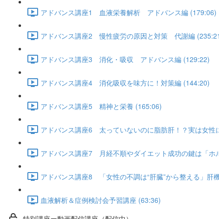
アドバンス講座1 血液栄養解析 アドバンス編 (179:06)
アドバンス講座2 慢性疲労の原因と対策 代謝編 (235:21
アドバンス講座3 消化・吸収 アドバンス編 (129:22)
アドバンス講座4 消化吸収を味方に！対策編 (144:20)
アドバンス講座5 精神と栄養 (165:06)
アドバンス講座6 太っていないのに脂肪肝！？実は女性にも多
アドバンス講座7 月経不順やダイエット成功の鍵は「ホルモン
アドバンス講座8 「女性の不調は“肝臓”から整える」肝機能ア
血液解析＆症例検討会予習講座 (63:36)
特別講座ー動画配信講座（配信中）