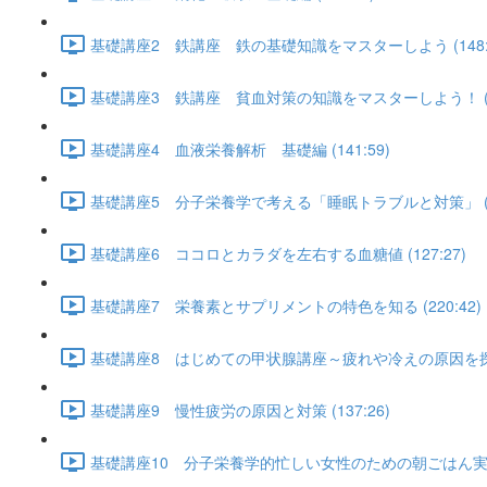
基礎講座2 鉄講座 鉄の基礎知識をマスターしよう (148:5
基礎講座3 鉄講座 貧血対策の知識をマスターしよう！ (12
基礎講座4 血液栄養解析 基礎編 (141:59)
基礎講座5 分子栄養学で考える「睡眠トラブルと対策」 (16
基礎講座6 ココロとカラダを左右する血糖値 (127:27)
基礎講座7 栄養素とサプリメントの特色を知る (220:42)
基礎講座8 はじめての甲状腺講座～疲れや冷えの原因を探ろう～
基礎講座9 慢性疲労の原因と対策 (137:26)
基礎講座10 分子栄養学的忙しい女性のための朝ごはん実践編 