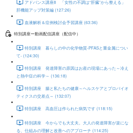
アドバンス講座8 「女性の不調は“肝臓”から整える」
肝機能アップ対策編 (127:26)
血液解析＆症例検討会予習講座 (63:36)
特別講座ー動画配信講座（配信中）
特別講座 暮らしの中の化学物質-PFASと重金属につい
て- (124:30)
特別講座 発達障害の原因はお産の現場にあった～冷え
と熱中症の科学～ (136:18)
特別講座 腸と私たちの健康～ヘルスケアとプロバイオ
ティクスの交差点～ (132:07)
特別講座 高血圧は作られた病気です (118:15)
特別講座 今からでも大丈夫。大人の発達障害が楽にな
る、仕組みの理解と改善へのアプローチ (114:25)