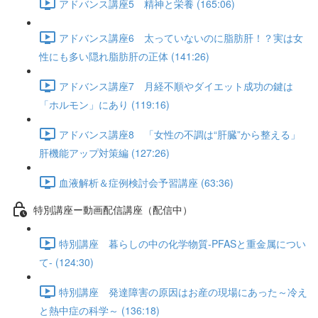
アドバンス講座5 精神と栄養 (165:06)
アドバンス講座6 太っていないのに脂肪肝！？実は女
性にも多い隠れ脂肪肝の正体 (141:26)
アドバンス講座7 月経不順やダイエット成功の鍵は
「ホルモン」にあり (119:16)
アドバンス講座8 「女性の不調は“肝臓”から整える」
肝機能アップ対策編 (127:26)
血液解析＆症例検討会予習講座 (63:36)
特別講座ー動画配信講座（配信中）
特別講座 暮らしの中の化学物質-PFASと重金属につい
て- (124:30)
特別講座 発達障害の原因はお産の現場にあった～冷え
と熱中症の科学～ (136:18)