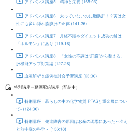
アドバンス講座5 精神と栄養 (165:06)
アドバンス講座6 太っていないのに脂肪肝！？実は女
性にも多い隠れ脂肪肝の正体 (141:26)
アドバンス講座7 月経不順やダイエット成功の鍵は
「ホルモン」にあり (119:16)
アドバンス講座8 「女性の不調は“肝臓”から整える」
肝機能アップ対策編 (127:26)
血液解析＆症例検討会予習講座 (63:36)
特別講座ー動画配信講座（配信中）
特別講座 暮らしの中の化学物質-PFASと重金属につい
て- (124:30)
特別講座 発達障害の原因はお産の現場にあった～冷え
と熱中症の科学～ (136:18)