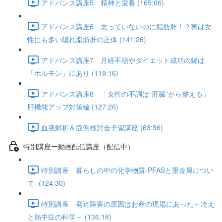
アドバンス講座5 精神と栄養 (165:06)
アドバンス講座6 太っていないのに脂肪肝！？実は女
性にも多い隠れ脂肪肝の正体 (141:26)
アドバンス講座7 月経不順やダイエット成功の鍵は
「ホルモン」にあり (119:16)
アドバンス講座8 「女性の不調は“肝臓”から整える」
肝機能アップ対策編 (127:26)
血液解析＆症例検討会予習講座 (63:36)
特別講座ー動画配信講座（配信中）
特別講座 暮らしの中の化学物質-PFASと重金属につい
て- (124:30)
特別講座 発達障害の原因はお産の現場にあった～冷え
と熱中症の科学～ (136:18)