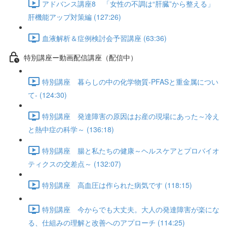
アドバンス講座8 「女性の不調は“肝臓”から整える」
肝機能アップ対策編 (127:26)
血液解析＆症例検討会予習講座 (63:36)
特別講座ー動画配信講座（配信中）
特別講座 暮らしの中の化学物質-PFASと重金属につい
て- (124:30)
特別講座 発達障害の原因はお産の現場にあった～冷え
と熱中症の科学～ (136:18)
特別講座 腸と私たちの健康～ヘルスケアとプロバイオ
ティクスの交差点～ (132:07)
特別講座 高血圧は作られた病気です (118:15)
特別講座 今からでも大丈夫。大人の発達障害が楽にな
る、仕組みの理解と改善へのアプローチ (114:25)