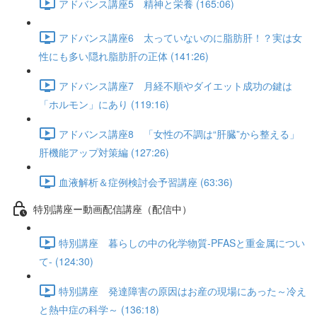
アドバンス講座5 精神と栄養 (165:06)
アドバンス講座6 太っていないのに脂肪肝！？実は女
性にも多い隠れ脂肪肝の正体 (141:26)
アドバンス講座7 月経不順やダイエット成功の鍵は
「ホルモン」にあり (119:16)
アドバンス講座8 「女性の不調は“肝臓”から整える」
肝機能アップ対策編 (127:26)
血液解析＆症例検討会予習講座 (63:36)
特別講座ー動画配信講座（配信中）
特別講座 暮らしの中の化学物質-PFASと重金属につい
て- (124:30)
特別講座 発達障害の原因はお産の現場にあった～冷え
と熱中症の科学～ (136:18)