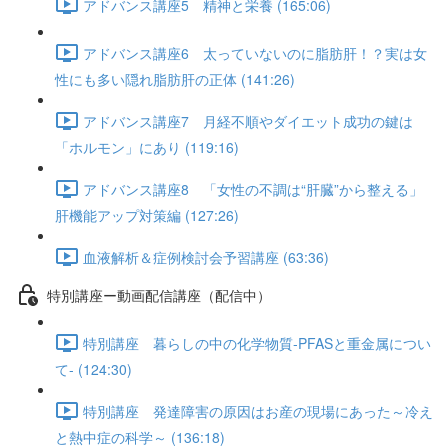
アドバンス講座5 精神と栄養 (165:06)
アドバンス講座6 太っていないのに脂肪肝！？実は女
性にも多い隠れ脂肪肝の正体 (141:26)
アドバンス講座7 月経不順やダイエット成功の鍵は
「ホルモン」にあり (119:16)
アドバンス講座8 「女性の不調は“肝臓”から整える」
肝機能アップ対策編 (127:26)
血液解析＆症例検討会予習講座 (63:36)
特別講座ー動画配信講座（配信中）
特別講座 暮らしの中の化学物質-PFASと重金属につい
て- (124:30)
特別講座 発達障害の原因はお産の現場にあった～冷え
と熱中症の科学～ (136:18)