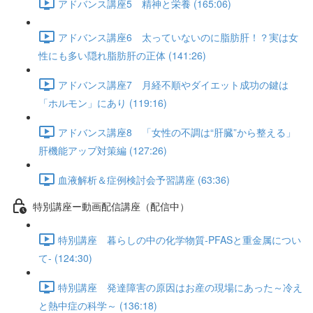
アドバンス講座5 精神と栄養 (165:06)
アドバンス講座6 太っていないのに脂肪肝！？実は女
性にも多い隠れ脂肪肝の正体 (141:26)
アドバンス講座7 月経不順やダイエット成功の鍵は
「ホルモン」にあり (119:16)
アドバンス講座8 「女性の不調は“肝臓”から整える」
肝機能アップ対策編 (127:26)
血液解析＆症例検討会予習講座 (63:36)
特別講座ー動画配信講座（配信中）
特別講座 暮らしの中の化学物質-PFASと重金属につい
て- (124:30)
特別講座 発達障害の原因はお産の現場にあった～冷え
と熱中症の科学～ (136:18)