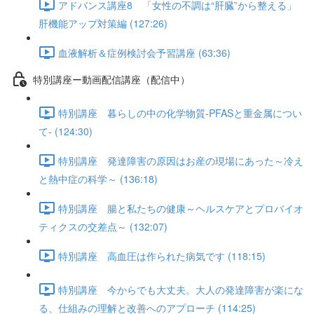
アドバンス講座8 「女性の不調は“肝臓”から整える」
肝機能アップ対策編 (127:26)
血液解析＆症例検討会予習講座 (63:36)
特別講座ー動画配信講座（配信中）
特別講座 暮らしの中の化学物質-PFASと重金属につい
て- (124:30)
特別講座 発達障害の原因はお産の現場にあった～冷え
と熱中症の科学～ (136:18)
特別講座 腸と私たちの健康～ヘルスケアとプロバイオ
ティクスの交差点～ (132:07)
特別講座 高血圧は作られた病気です (118:15)
特別講座 今からでも大丈夫。大人の発達障害が楽にな
る、仕組みの理解と改善へのアプローチ (114:25)