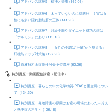
アドバンス講座5 精神と栄養 (165:06)
アドバンス講座6 太っていないのに脂肪肝！？実は女
性にも多い隠れ脂肪肝の正体 (141:26)
アドバンス講座7 月経不順やダイエット成功の鍵は
「ホルモン」にあり (119:16)
アドバンス講座8 「女性の不調は“肝臓”から整える」
肝機能アップ対策編 (127:26)
血液解析＆症例検討会予習講座 (63:36)
特別講座ー動画配信講座（配信中）
特別講座 暮らしの中の化学物質-PFASと重金属につい
て- (124:30)
特別講座 発達障害の原因はお産の現場にあった～冷え
と熱中症の科学～ (136:18)