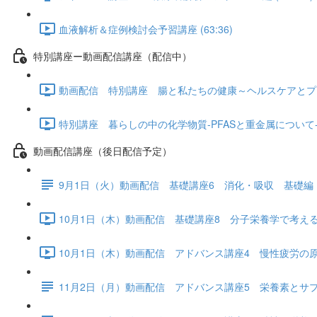
血液解析＆症例検討会予習講座 (63:36)
特別講座ー動画配信講座（配信中）
動画配信 特別講座 腸と私たちの健康～ヘルスケアとプロバイ
特別講座 暮らしの中の化学物質-PFASと重金属について- (1
動画配信講座（後日配信予定）
9月1日（火）動画配信 基礎講座6 消化・吸収 基礎編
10月1日（木）動画配信 基礎講座8 分子栄養学で考える「
10月1日（木）動画配信 アドバンス講座4 慢性疲労の原因と
11月2日（月）動画配信 アドバンス講座5 栄養素とサ