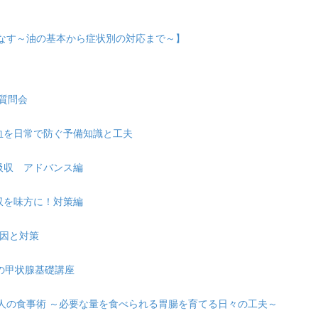
こなす～油の基本から症状別の対応まで～】
の質問会
れ貧血を日常で防ぐ予備知識と工夫
・吸収 アドバンス編
吸収を味方に！対策編
原因と対策
ための甲状腺基礎講座
が弱い人の食事術 ～必要な量を食べられる胃腸を育てる日々の工夫～