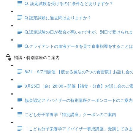
Q. 認定試験を受けるのに条件などありますか？
Q.認定試験に過去問はありますか？
Q.認定試験の日が都合が悪いのですが、別日で受けられ
Q.クライアントの血液データを見て食事指導をすること
補講・特別講座のご案内
8/31・9/7日開催 【痩せる魔法の7つの食習慣】お話し
9月25日（金）20:00～開催【補食・分食】お話し会のご
協会認定アドバイザーの特別講座クーポンコードのご案内
こども分子栄養学「特別講座」クーポンのご案内
「こども分子栄養学アドバイザー養成講座」受講してみま