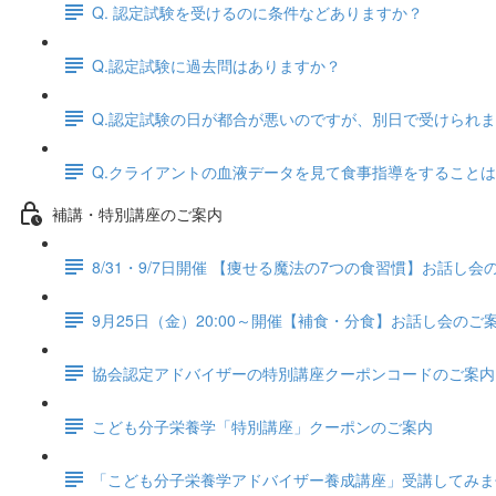
Q. 認定試験を受けるのに条件などありますか？
Q.認定試験に過去問はありますか？
Q.認定試験の日が都合が悪いのですが、別日で受けられ
Q.クライアントの血液データを見て食事指導をすること
補講・特別講座のご案内
8/31・9/7日開催 【痩せる魔法の7つの食習慣】お話し
9月25日（金）20:00～開催【補食・分食】お話し会のご
協会認定アドバイザーの特別講座クーポンコードのご案内
こども分子栄養学「特別講座」クーポンのご案内
「こども分子栄養学アドバイザー養成講座」受講してみま