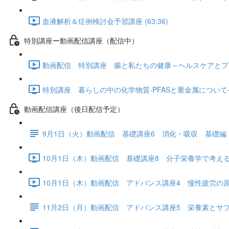
血液解析＆症例検討会予習講座 (63:36)
特別講座ー動画配信講座（配信中）
動画配信 特別講座 腸と私たちの健康～ヘルスケアとプロバイ
特別講座 暮らしの中の化学物質-PFASと重金属について- (1
動画配信講座（後日配信予定）
9月1日（火）動画配信 基礎講座6 消化・吸収 基礎編
10月1日（木）動画配信 基礎講座8 分子栄養学で考える「
10月1日（木）動画配信 アドバンス講座4 慢性疲労の原因と
11月2日（月）動画配信 アドバンス講座5 栄養素とサ