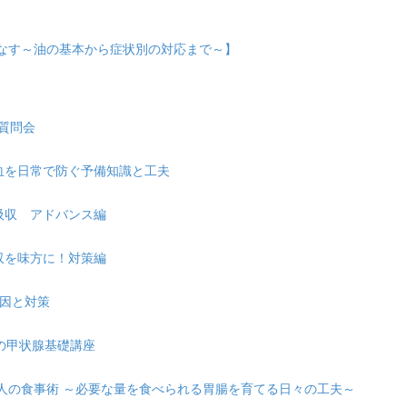
こなす～油の基本から症状別の対応まで～】
の質問会
れ貧血を日常で防ぐ予備知識と工夫
・吸収 アドバンス編
吸収を味方に！対策編
原因と対策
ための甲状腺基礎講座
が弱い人の食事術 ～必要な量を食べられる胃腸を育てる日々の工夫～