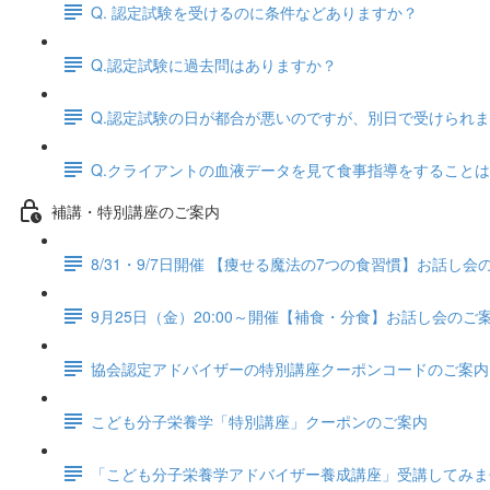
Q. 認定試験を受けるのに条件などありますか？
Q.認定試験に過去問はありますか？
Q.認定試験の日が都合が悪いのですが、別日で受けられ
Q.クライアントの血液データを見て食事指導をすること
補講・特別講座のご案内
8/31・9/7日開催 【痩せる魔法の7つの食習慣】お話し
9月25日（金）20:00～開催【補食・分食】お話し会のご
協会認定アドバイザーの特別講座クーポンコードのご案内
こども分子栄養学「特別講座」クーポンのご案内
「こども分子栄養学アドバイザー養成講座」受講してみま