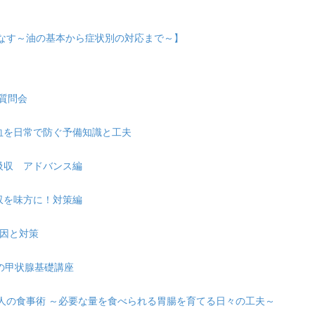
こなす～油の基本から症状別の対応まで～】
の質問会
れ貧血を日常で防ぐ予備知識と工夫
・吸収 アドバンス編
吸収を味方に！対策編
原因と対策
ための甲状腺基礎講座
が弱い人の食事術 ～必要な量を食べられる胃腸を育てる日々の工夫～