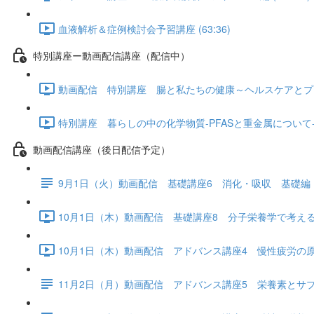
血液解析＆症例検討会予習講座 (63:36)
特別講座ー動画配信講座（配信中）
動画配信 特別講座 腸と私たちの健康～ヘルスケアとプロバイ
特別講座 暮らしの中の化学物質-PFASと重金属について- (1
動画配信講座（後日配信予定）
9月1日（火）動画配信 基礎講座6 消化・吸収 基礎編
10月1日（木）動画配信 基礎講座8 分子栄養学で考える「
10月1日（木）動画配信 アドバンス講座4 慢性疲労の原因と
11月2日（月）動画配信 アドバンス講座5 栄養素とサ