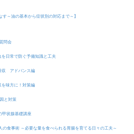
こなす～油の基本から症状別の対応まで～】
の質問会
れ貧血を日常で防ぐ予備知識と工夫
・吸収 アドバンス編
吸収を味方に！対策編
原因と対策
ための甲状腺基礎講座
が弱い人の食事術 ～必要な量を食べられる胃腸を育てる日々の工夫～