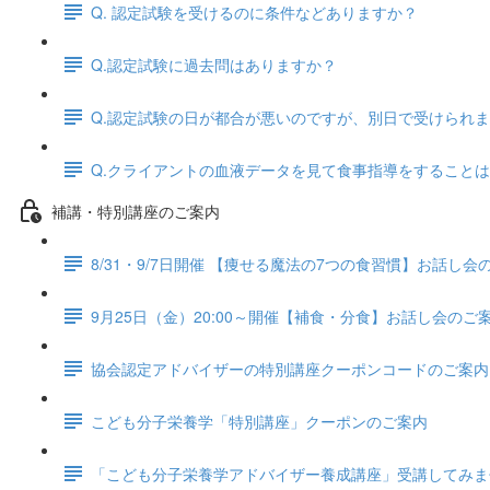
Q. 認定試験を受けるのに条件などありますか？
Q.認定試験に過去問はありますか？
Q.認定試験の日が都合が悪いのですが、別日で受けられ
Q.クライアントの血液データを見て食事指導をすること
補講・特別講座のご案内
8/31・9/7日開催 【痩せる魔法の7つの食習慣】お話し
9月25日（金）20:00～開催【補食・分食】お話し会のご
協会認定アドバイザーの特別講座クーポンコードのご案内
こども分子栄養学「特別講座」クーポンのご案内
「こども分子栄養学アドバイザー養成講座」受講してみま