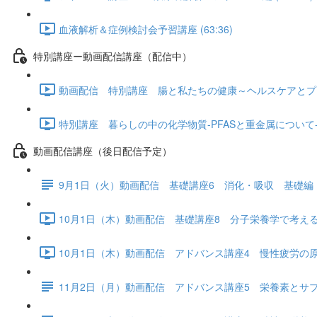
血液解析＆症例検討会予習講座 (63:36)
特別講座ー動画配信講座（配信中）
動画配信 特別講座 腸と私たちの健康～ヘルスケアとプロバイ
特別講座 暮らしの中の化学物質-PFASと重金属について- (1
動画配信講座（後日配信予定）
9月1日（火）動画配信 基礎講座6 消化・吸収 基礎編
10月1日（木）動画配信 基礎講座8 分子栄養学で考える「
10月1日（木）動画配信 アドバンス講座4 慢性疲労の原因と
11月2日（月）動画配信 アドバンス講座5 栄養素とサ