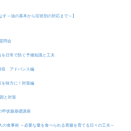
こなす～油の基本から症状別の対応まで～】
の質問会
れ貧血を日常で防ぐ予備知識と工夫
・吸収 アドバンス編
吸収を味方に！対策編
原因と対策
ための甲状腺基礎講座
が弱い人の食事術 ～必要な量を食べられる胃腸を育てる日々の工夫～