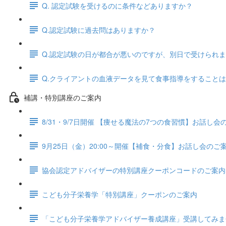
Q. 認定試験を受けるのに条件などありますか？
Q.認定試験に過去問はありますか？
Q.認定試験の日が都合が悪いのですが、別日で受けられ
Q.クライアントの血液データを見て食事指導をすること
補講・特別講座のご案内
8/31・9/7日開催 【痩せる魔法の7つの食習慣】お話し
9月25日（金）20:00～開催【補食・分食】お話し会のご
協会認定アドバイザーの特別講座クーポンコードのご案内
こども分子栄養学「特別講座」クーポンのご案内
「こども分子栄養学アドバイザー養成講座」受講してみま