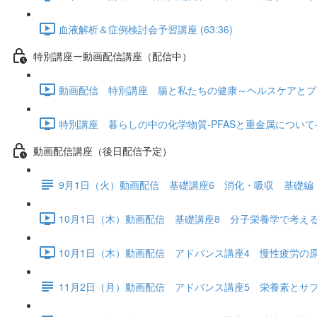
血液解析＆症例検討会予習講座 (63:36)
特別講座ー動画配信講座（配信中）
動画配信 特別講座 腸と私たちの健康～ヘルスケアとプロバイ
特別講座 暮らしの中の化学物質-PFASと重金属について- (1
動画配信講座（後日配信予定）
9月1日（火）動画配信 基礎講座6 消化・吸収 基礎編
10月1日（木）動画配信 基礎講座8 分子栄養学で考える「
10月1日（木）動画配信 アドバンス講座4 慢性疲労の原因と
11月2日（月）動画配信 アドバンス講座5 栄養素とサ